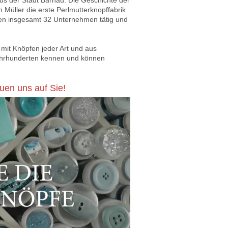
s der Stadt Bärnau. Die Geschichte der
 Müller die erste Perlmutterknopffabrik
aren insgesamt 32 Unternehmen tätig und
mit Knöpfen jeder Art und aus
Jahrhunderten kennen und können
euen uns auf Sie!