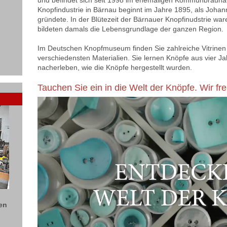
und befindet sich seit 1998 im ehemaligen Kommunbrauhau
Knopfindustrie in Bärnau beginnt im Jahre 1895, als Johann
gründete. In der Blütezeit der Bärnauer Knopfinudstrie w
bildeten damals die Lebensgrundlage der ganzen Region.
Im Deutschen Knopfmuseum finden Sie zahlreiche Vitrinen 
verschiedensten Materialien. Sie lernen Knöpfe aus vier 
nacherleben, wie die Knöpfe hergestellt wurden.
Tauchen Sie ein in die Welt der Knöpfe. Wir fr
ren