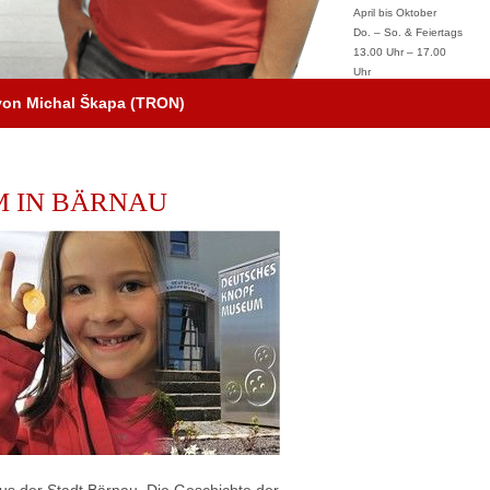
April bis Oktober
Do. – So. & Feiertags
13.00 Uhr – 17.00
Uhr
on Michal Škapa (TRON)
 IN BÄRNAU